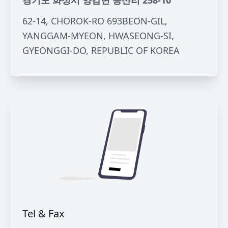
경기도 화성시 양감면 송산리 258-10
62-14, CHOROK-RO 693BEON-GIL,
YANGGAM-MYEON, HWASEONG-SI,
GYEONGGI-DO, REPUBLIC OF KOREA
Tel & Fax